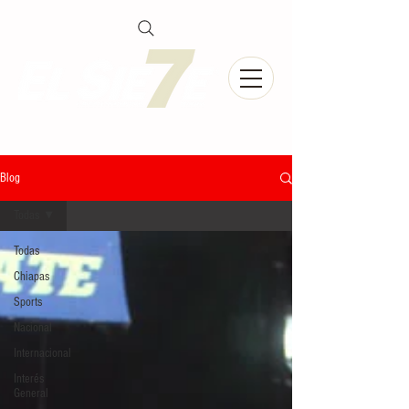
Blog
Todas
Todas
Chiapas
Sports
Nacional
Internacional
Interés
General