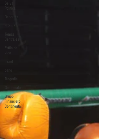
Selva
Política
Deportes
El Sie7e
Temas
Centrales
Estilo de
vida
Israel
bano
Tragedia
Guatemala
Grupo
Financiero
Continental