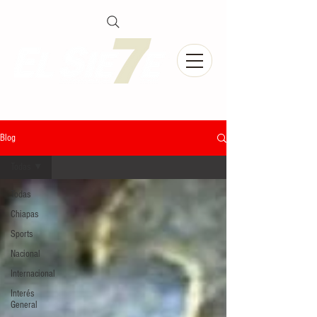
Blog
Todas
Todas
Chiapas
Sports
Nacional
Internacional
Interés
General