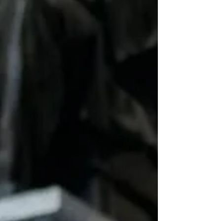
Jerónimo Domínguez Laso. El director del
Centro de Rescate y Rehabilitación de
Fauna Silvestre en Suchiapa y de la
asociación civil Comaffas, alertó que
constantemente se difund