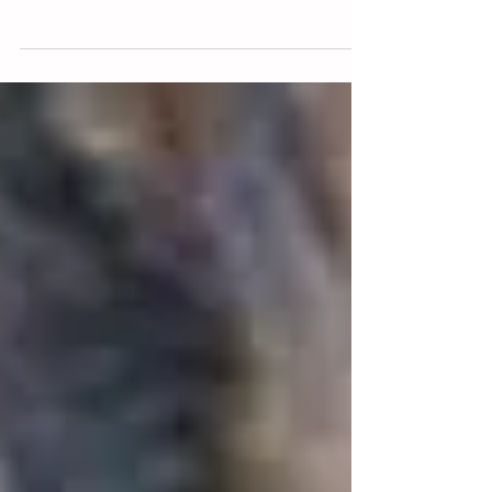
silvestres en Chiapas ha refinado sus
métodos, operando ahora bajo la
apariencia de legalidad mediante el uso de
documentos oficiales falsificados o
desviados, denunció Jerónimo Domínguez
Laso, director del Centro de Rescate y
Rehabilitación de Fauna Silvestre del
estado. El experto alertó que los
traficantes explotan vacíos regulatorios y
utilizan como fachada figuras legales,
como las Unidades de Manejo para la
Conservación (UMA), para