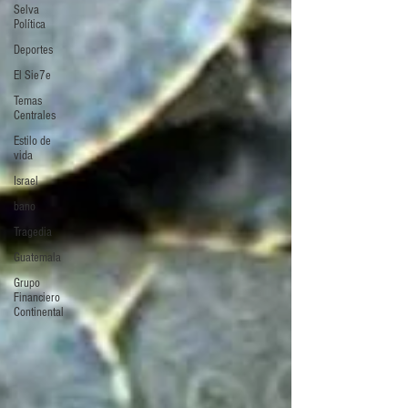
Selva
Política
Deportes
El Sie7e
Temas
Centrales
Estilo de
vida
Israel
bano
Tragedia
Guatemala
Grupo
Financiero
Continental