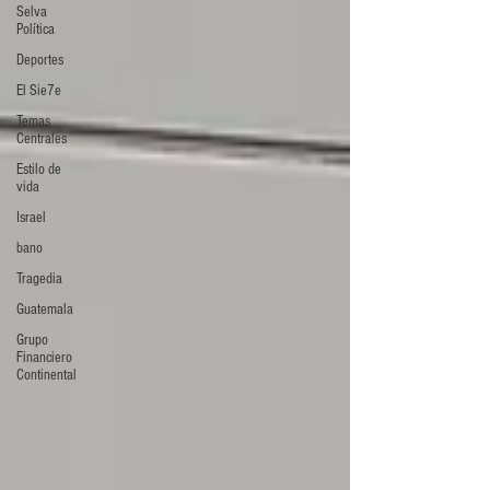
Selva
Política
Deportes
El Sie7e
Temas
Centrales
Estilo de
vida
Israel
bano
Tragedia
Guatemala
Grupo
Financiero
Continental