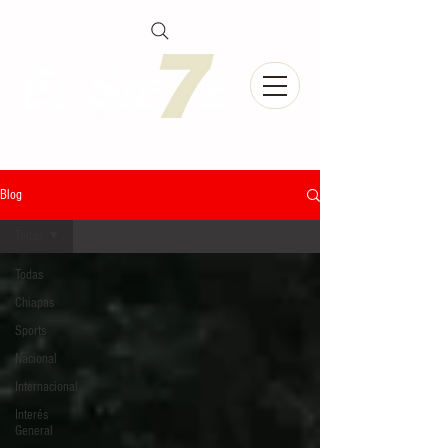
Blog
Todas
Todas
Chiapas
Sports
Nacional
Internacional
Interés
General