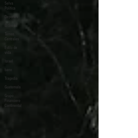
Selva
Política
Deportes
El Sie7e
Temas
Centrales
Estilo de
vida
Israel
bano
Tragedia
Guatemala
Grupo
Financiero
Continental