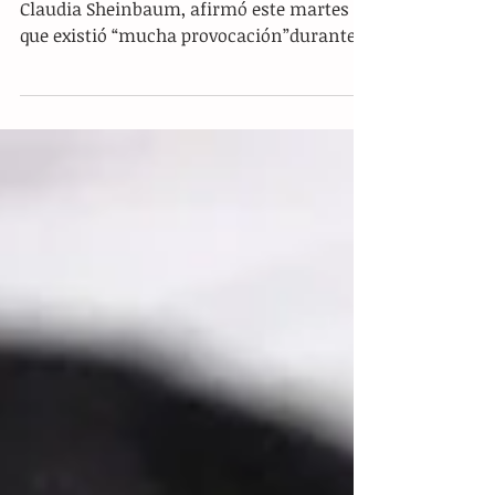
del Mundial de Fútbol
CDMX, (EFE).- La presidenta de México,
Claudia Sheinbaum, afirmó este martes
que existió “mucha provocación”durante
las recientes movilizaciones de la
Coordinadora Nacional de Trabajadores de
la Educación (CNTE) en el centro del país.
Al ser cuestionada sobre los disturbios
registrados en las inmediaciones del
Zócalo capitalino, la mandataria deslindó
al magisterio disidente de los hechos
violentos, asegurando que las personas
que generaron los altercados no eran
docentes. La