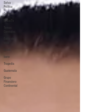
Selva
Política
Deportes
El Sie7e
Temas
Centrales
Estilo de
vida
Israel
bano
Tragedia
Guatemala
Grupo
Financiero
Continental