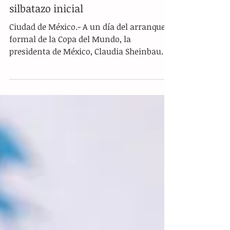
oficiales a veinticuatro horas del
silbatazo inicial
Ciudad de México.- A un día del arranque
formal de la Copa del Mundo, la
presidenta de México, Claudia Sheinbaum,
evitó confirmar su asistencia a la plaza
del Zócalo capitalino para presenciar la
jornada inaugural del torneo. Ante la
previsión de múltiples manifestaciones y
bloqueos viales programados en el primer
cuadro de la Ciudad de México, la
mandataria federal detalló que el partido
entre la Selección Mexicana y Sudáfrica
podría ser monitoreado desde su oficina o
en alg