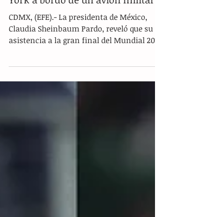
El imprevisto viaje de Sheinbaum
a la final del Mundial en Nueva
York a bordo de un avión militar
CDMX, (EFE).- La presidenta de México,
Claudia Sheinbaum Pardo, reveló que su
asistencia a la gran final del Mundial 2026
en Nueva York se debió a una invitación
directa y de carácter personal de su
homólogo estadounidense, Donald Trump.
Durante su habitual conferencia de
prensa matutina de este lunes, la
mandataria mexicana detalló que, aunque
inicialmente había considerado no asistir
al encuentro deportivo donde España se
coronó campeona frente a Argentina, una