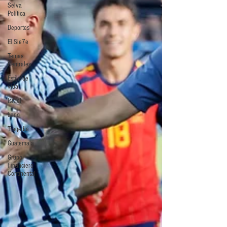
Selva
Política
Deportes
El Sie7e
Temas
Centrales
Estilo de
vida
Israel
bano
Tragedia
Guatemala
Grupo
Financiero
Continental