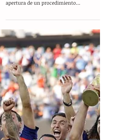
Redacción Deportes.- La Comisión
Disciplinaria de la FIFA formalizó la
apertura de un procedimiento
sancionador en contra de la Asociación
del Fútbol Argentino (AFA), así como de
futbolistas de las selecciones de Argentina
y España, debido a los altercados
registrados al concluir la final del
Mundial 2026 en el estadio MetLife de
Nueva Jersey. Tras la revisión de los
reportes presentados por el instructor de
ética designado, el organismo rector del
balompié resolvió indagar p