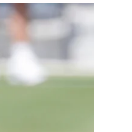
la FIFA
Tuxtla Gutierréz, (EFE).- Las semifinales de
la vigésima tercera edición de la Copa del
Mundo regalarán un acontecimiento
prácticamente extraordinario en la
historia del fútbol moderno al poner
frente a frente a cuatro selecciones
campeonas del mundo que, en conjunto,
suman siete títulos mundiales. Los cruces
definitivos arrancarán este martes en
Dallas con el choque entre Francia (1998 y
2018) y España (2010), seguido el miércoles
en Atlanta por el clásico internacional
entr