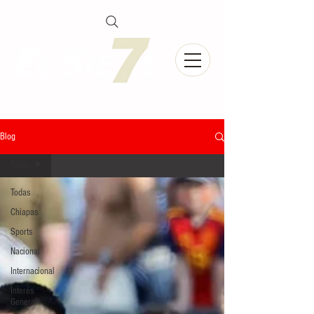
Blog
Todas
Todas
Chiapas
Sports
Nacional
Internacional
Interés
General