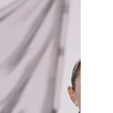
visualizaciones en YouTube y 1.2 billones
en TikTok. Las métricas reportadas por
ambas plataformas confirman una
transformación profunda en los hábitos
de consumo de los aficionados globales,
quienes siguieron minuto a minuto el
desarrollo del tor