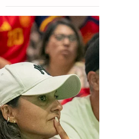
¡Mundial de leyenda! La Copa del
Mundo 2026 destroza récords
históricos de goleo y asistencia
CDMX, (EFE).- La Copa del Mundo 2026, que
entra de lleno en su emocionante fase de
Cuartos de Final, está consolidándose
como una edición histórica al destrozar
múltiples récords que serán sumamente
difíciles de superar en el futuro,
impulsados en gran medida por la
expansión del formato a 48 selecciones
nacionales. El certamen coorganizado por
Estados Unidos, México y Canadá está
dejando una huella imborrable gracias a
registros goleadores espectaculares,