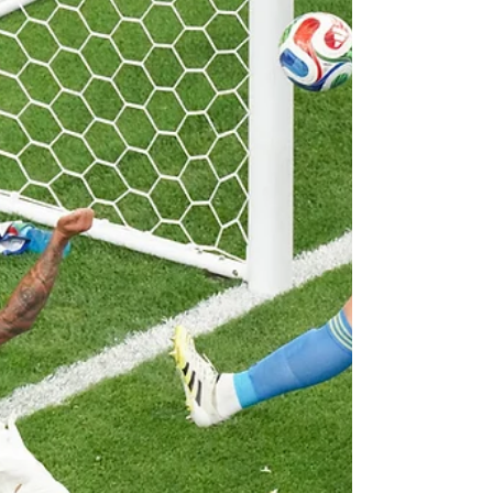
semana se mida ante su similar de Bélgica
en Los Ángeles por un boleto a las
Semifinales. Las estadísticas juegan un
papel crucial de presión para el conjunto
ibérico, ya que a lo largo de sus 16
participaciones previas en mundiales,
España solo ha logrado superar la barrera
de los Cuartos de Final en una ocasión,
justament