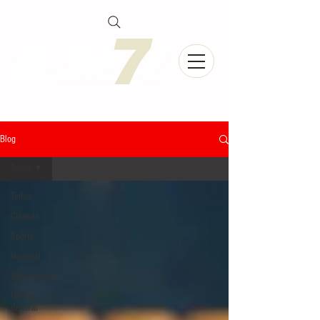
Blog
Todas
Todas
Chiapas
Sports
Nacional
Internacional
Interés
General