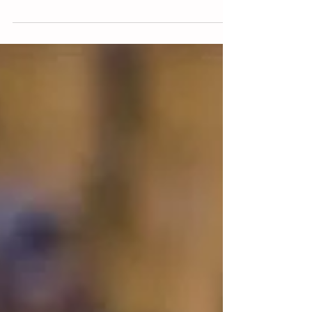
El Cruz Azul cayó este domingo 0-1 por los
Tigres UANL, con un gol del colombiano
Luis Quiñones, pero ganaron la serie por
3-2 y se...