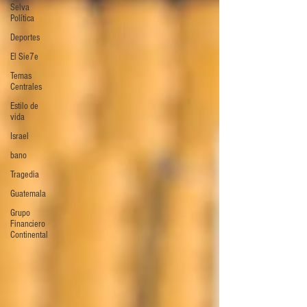
Selva
Política
Deportes
El Sie7e
Temas
Centrales
Estilo de
vida
Israel
bano
Tragedia
Guatemala
Grupo
Financiero
Continental