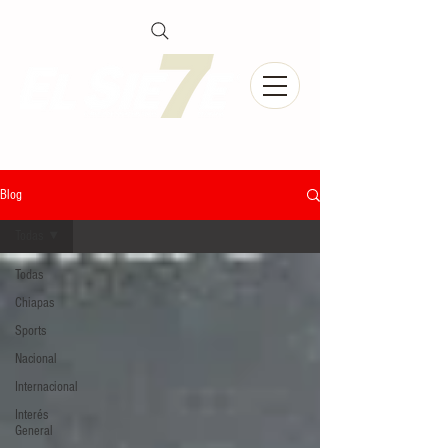
Blog
Todas
Todas
Chiapas
Sports
Nacional
Internacional
Interés
General