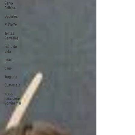
Selva
Política
Deportes
El Sie7e
Temas
Centrales
Estilo de
vida
Israel
bano
Tragedia
Guatemala
Grupo
Financiero
Continental