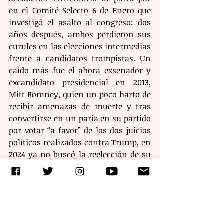
en el Comité Selecto 6 de Enero que 
investigó el asalto al congreso: dos 
años después, ambos perdieron sus 
curules en las elecciones intermedias 
frente a candidatos trompistas. Un 
caído más fue el ahora exsenador y 
excandidato presidencial en 2013, 
Mitt Romney, quien un poco harto de 
recibir amenazas de muerte y tras 
convertirse en un paria en su partido 
por votar “a favor” de los dos juicios 
políticos realizados contra Trump, en 
2024 ya no buscó la reelección de su 
curul y decidió retirarse de la política. 
Ante esta perspectiva cabe preguntar 
si habrá alguna instancia o figura 
que consiga frenar la destrucción de 
las instituciones democráticas, de 