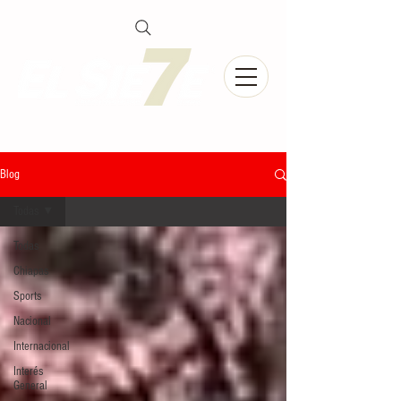
Blog
Todas
Todas
Chiapas
Sports
Nacional
Internacional
Interés
General