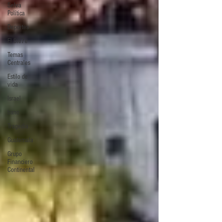
Selva
Política
Deportes
El Sie7e
Temas
Centrales
Estilo de
vida
Israel
bano
Tragedia
Guatemala
Grupo
Financiero
Continental