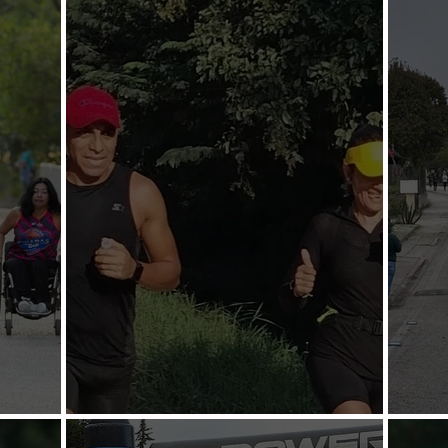
les
Anuncian la San Silvestre
Comp
Apoyan a De los Santos
Cump