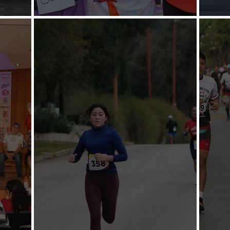
ndos
Responden a justa pedestre
Llama