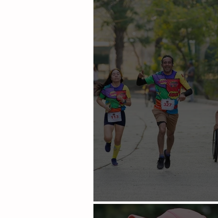
Se regostran internaciona
No faltaron las sonrisas