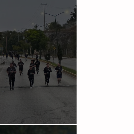
iten más de 100
len en San Cristóbal