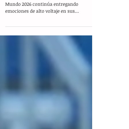
Mientras el Tri se juega la vida
hoy, Colombia avanza y Panamá
se despide del Mundial
Redacción Deportes, (EFE) .- La Copa del
Mundo 2026 continúa entregando
emociones de alto voltaje en sus
diferentes sectores y reconfigurando el
mapa de la competencia de forma
dramática justo este miércoles, día en que
la Selección Mexicana salta a la cancha
del Estadio Azteca ante República Checa
para definir su futuro en el torneo. En una
jornada marcada por clasificaciones
anticipadas y dolorosas eliminaciones, el
panorama internacional se ha vuelto
sumamente competitivo,