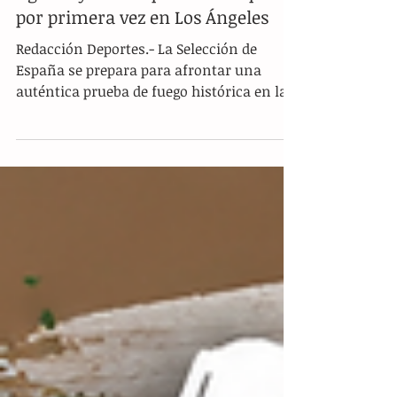
Luis de la Fuente recupera a sus
figuras y tendrá plantel completo
por primera vez en Los Ángeles
Redacción Deportes.- La Selección de
España se prepara para afrontar una
auténtica prueba de fuego histórica en la
Copa del Mundo 2026, cuando este fin de
semana se mida ante su similar de Bélgica
en Los Ángeles por un boleto a las
Semifinales. Las estadísticas juegan un
papel crucial de presión para el conjunto
ibérico, ya que a lo largo de sus 16
participaciones previas en mundiales,
España solo ha logrado superar la barrera
de los Cuartos de Final en una ocasión,
justament