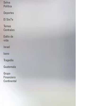
Selva
Política
Deportes
El Sie7e
Temas
Centrales
Estilo de
vida
Israel
bano
Tragedia
Guatemala
Grupo
Financiero
Continental