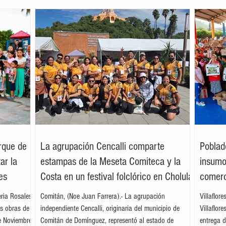
arque de
La agrupación Cencalli comparte
Poblad
ar la
estampas de la Meseta Comiteca y la
insumos
es
Costa en un festival folclórico en Cholula
comerc
leria Rosales
Comitán, (Noe Juan Farrera).- La agrupación
Villaflor
as obras de
independiente Cencalli, originaria del municipio de
Villaflor
e Noviembre,
Comitán de Domínguez, representó al estado de
entrega d