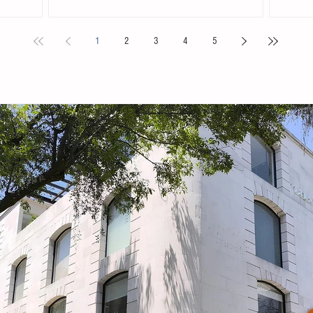
. Acompañada
Chiapas en el Primer Festival Nacional Vive el Folclor,
familias 
ita
celebrado en la localidad de San Andrés Cholula,
la presid
1
2
3
4
5
s locales y
Puebla. La compañía de danza, integrada por personas
Tovilla, 
nicipal
de distintas edades y profesiones, financió su traslado
fortalece
e tiene como
y participación con recursos propios, logrando
creación 
ia, la
posicionarse como la única comitiva chiapaneca en un
ingresos 
encuentro que reunió a m
huevo y 