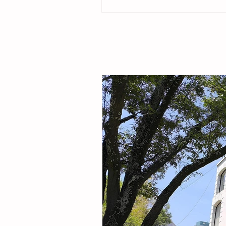
ubicado en la colonia Cristóbal Obregón
por la presidenta del DIF Municipal, Margar
Sarmiento Tovilla, así como por autoridade
familias de la comunidad, la presidenta mu
entregó este espacio público renovado qu
objetivo fortalecer la integración comunitar
recreaci