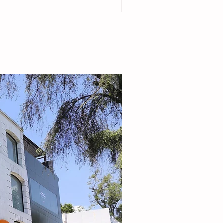
del ejido Cristóbal Obregón. Acompañada por
enta del DIF Municipal, Margarita Sarmiento
la alcaldesa destacó que el esquema busca
r la seguridad alimentaria e incentivar la
de pequeñas granjas familiares que generen
complementarios a través de la producción de
carne