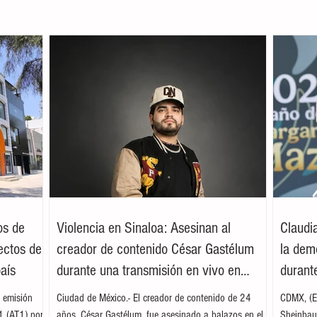
os de
Violencia en Sinaloa: Asesinan al
Claudi
ectos de
creador de contenido César Gastélum
la dem
país
durante una transmisión en vivo en
durante
Culiacán
 emisión
Ciudad de México.- El creador de contenido de 24
CDMX, (EF
 1 (AT1) por
años, César Gastélum, fue asesinado a balazos en el
Sheinbaum