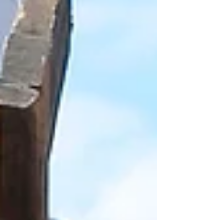
pasadas vacaciones de Semana Santa . Si
bien la Secretaría de Medio Ambiente e
Historia Natural (SEMAHN) celebró la alta
afluencia como un éxito para el turismo y
la economía de la capital chiapaneca, este
fenómeno ha encendido las alarmas entre
biólogos y especialistas en bienestar
animal