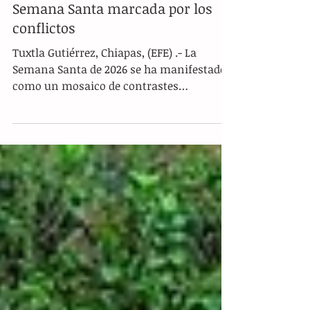
El clamor por la paz mundial
retumba con fuerza en una
Semana Santa marcada por los
conflictos
Tuxtla Gutiérrez, Chiapas, (EFE) .- La
Semana Santa de 2026 se ha manifestado
como un mosaico de contrastes
profundos a nivel global, donde la fe no
solo se vive en los templos, sino que se
traslada a las calles, los desiertos y hasta
las zonas de guerra. Desde las promesas
extremas de los peregrinos en Sudamérica
hasta las restricciones políticas en Tierra
Santa, los católicos han demostrado que,
como bien sabemos los mexicanos,
cuando se trata de defender una tradición
y es