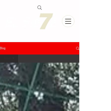
Blog
Todas
Todas
Chiapas
Sports
Nacional
Internacional
Interés
General