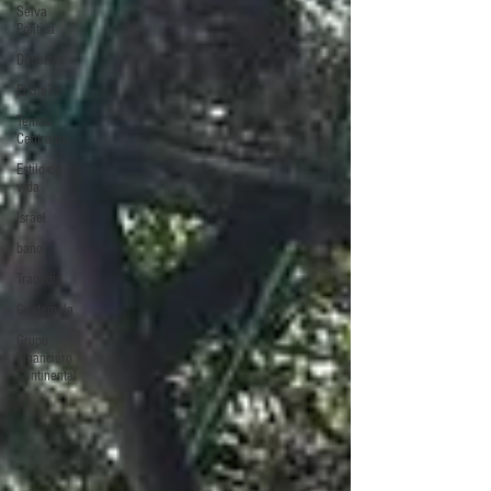
Selva
Política
Deportes
El Sie7e
Temas
Centrales
Estilo de
vida
Israel
bano
Tragedia
Guatemala
Grupo
Financiero
Continental