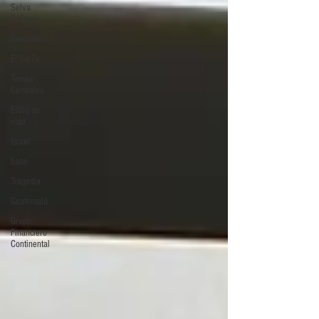
Selva
Política
Deportes
El Sie7e
Temas
Centrales
Estilo de
vida
Israel
bano
Tragedia
Guatemala
Grupo
Financiero
Continental