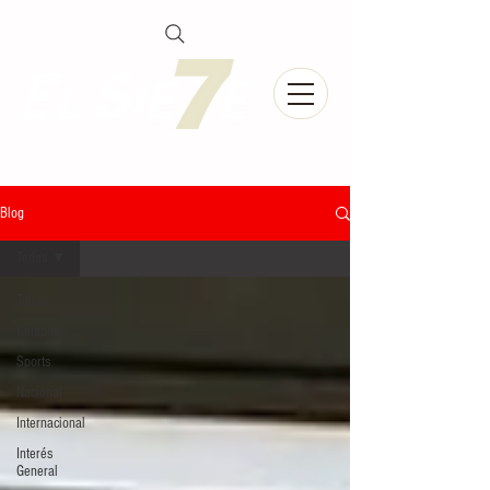
Blog
Todas
Todas
Chiapas
Sports
Nacional
Internacional
Interés
General