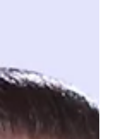
Plaza Ámbar y Galerías, tres de los puntos
de mayor actividad económica y
confluencia en la capital chiapaneca. La
movilización, que comenzó alrededor de
las 9:00 horas, forma parte de la jornada
número 17 de la huelga nacional que
mantiene el magisterio disidente en el
país. FOTO: REDES SOCIALES El magisterio
chiapan