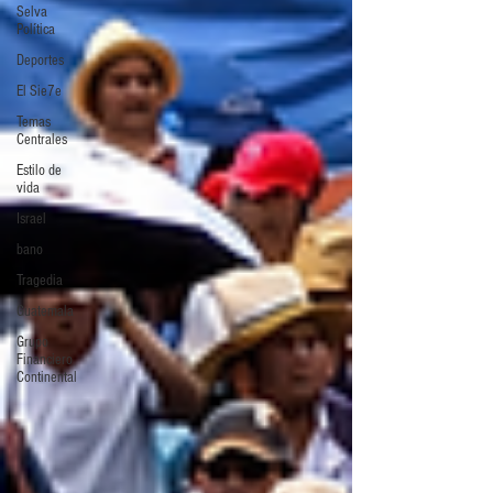
Selva
Política
Deportes
El Sie7e
Temas
Centrales
Estilo de
vida
Israel
bano
Tragedia
Guatemala
Grupo
Financiero
Continental