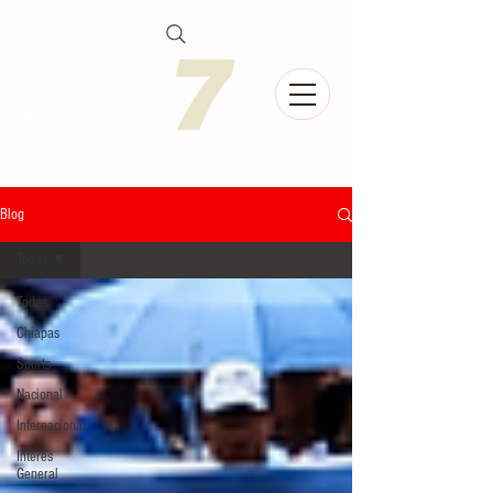
Blog
Todas
Todas
Chiapas
Sports
Nacional
Internacional
Interés
General