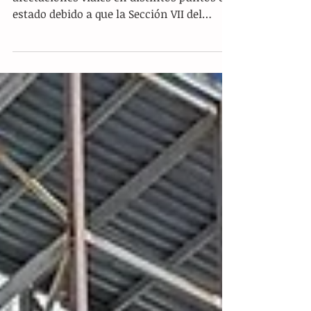
Tuxtla Gutiérrez.- Se registran fuertes
afectaciones viales en distintos puntos del
estado debido a que la Sección VII del
SNTE-CNTE mantiene bloqueos carreteros
activos en el marco de su huelga nacional.
Tal como lo estipula la orden de
distribución interna de la organización
plasmada en la imagen_2bf3c1.jpg, los
contingentes de maestros comenzaron el
cierre de vialidades a partir de las 09:00
horas de este viernes 19 de junio de 2026.
La movilización civil, que se deriva de