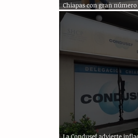
Chiapas con gran número
reclamaciones bancarias
La Condusef advierte infla