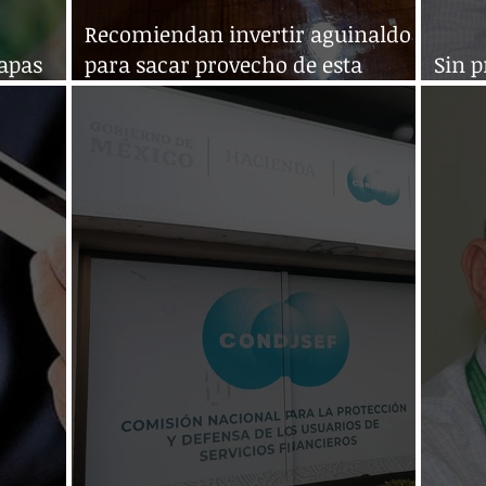
Recomiendan invertir aguinaldo
iapas
para sacar provecho de esta
Sin p
iera
prestación
tiene