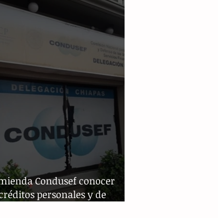
jar dinero
mienda Condusef conocer
créditos personales y de
na en el mercado