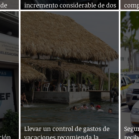
 de
incremento considerable de dos
compr
tipos de fraudes
en el
Llevar un control de gastos de
Segur
ción
vacaciones recomienda la
recib