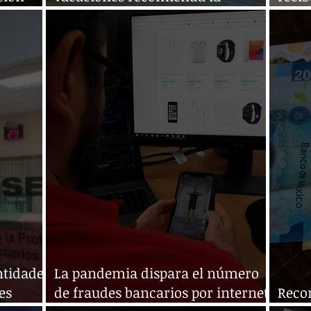
Condusef a Chiapanecos
Cond
ntidades
La pandemia dispara el número
es
de fraudes bancarios por internet
Reco