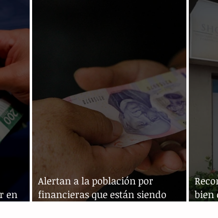
en México
mane
Alertan a la población por
Reco
r en
financieras que están siendo
bien 
suplantadas
nómi