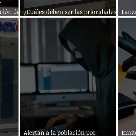
r
ción de
¿Cuáles deben ser las prioridades
Lanz
al recibir el aguinaldo?
para 
Alertan a la población por
Emit