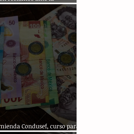
usef
mienda Condusef, curso para