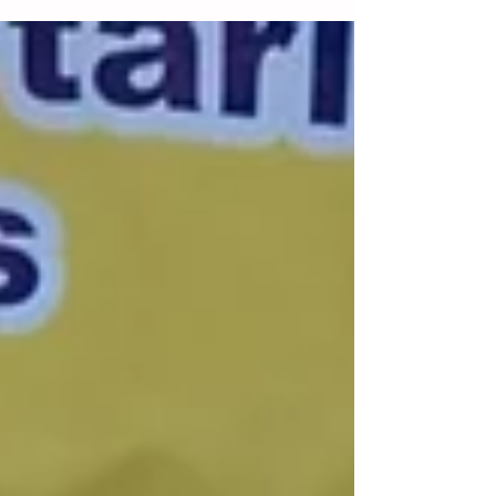
Violencia contra las Mujeres para exigir
un alto a las agresiones que cada día
matan a diez mujeres en promedio en el
país, así como justicia para las
sobrevivientes, las desaparecidas y todas
las víctimas de agresiones machistas y
desigualdad de género. Entre sus
principales demandas, destacaron el cese
de la criminalización de la protesta y de
los asesinatos de