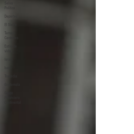
Selva
Política
Deportes
El Sie7e
Temas
Centrales
Estilo de
vida
Israel
bano
Tragedia
Guatemala
Grupo
Financiero
Continental