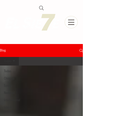
Blog
Todas
Todas
Chiapas
Sports
Nacional
Internacional
Interés
General