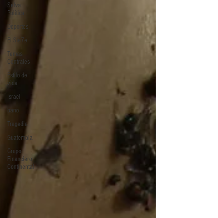
Selva
Política
Deportes
El Sie7e
Temas
Centrales
Estilo de
vida
Israel
bano
Tragedia
Guatemala
Grupo
Financiero
Continental