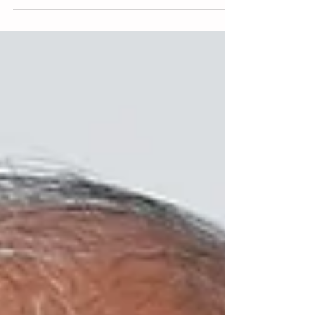
confirmó este martes la detección de un
caso de gusano barrenador del ganado
(GBG) en la comunidad de Topilejo, alcaldía
Tlalpan. El hallazgo se produjo tras un
reporte de miasis en un perro dóberman
de 12 años, quien presentaba una herida
en la oreja tras una pelea. Las autoridades
sanitarias calificaron el evento como una
incursión aislada, favorecida por las
condiciones climáticas y la altura