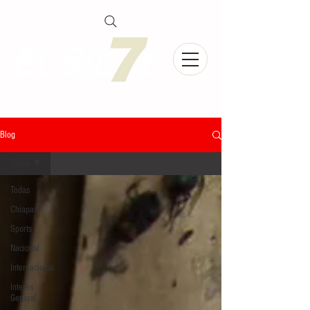
Blog
Todas
Todas
Chiapas
Sports
Nacional
Internacional
Interés
General