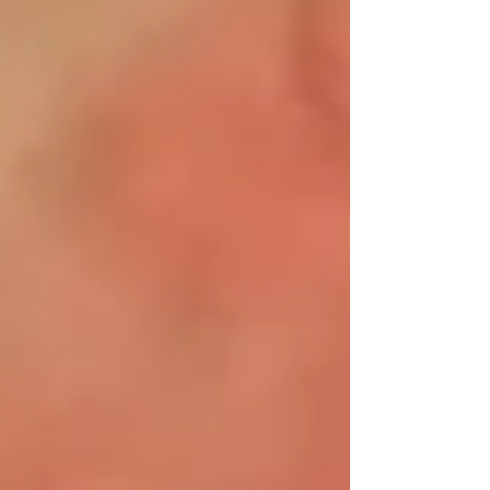
insumo crítico para potencias
productoras como Brasil, Argentina y
México. l cierre parcial del estrecho de
Ormuz ha bloqueado la salida de fertili