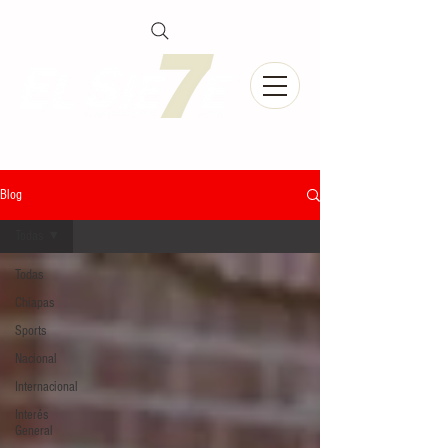
Blog
Todas
Todas
Chiapas
Sports
Nacional
Internacional
Interés
General