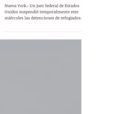
detenciones de refugiados en
Minnesota
Nueva York.- Un juez federal de Estados
Unidos suspendió temporalmente este
miércoles las detenciones de refugiados
que están a la espera de su tarjeta de
residencia permanente (Green Card) en el
estado de Minnesota. Esta decisión del
magistrado John Tunheim impide al
Departamento de Seguridad Nacional de
EE.UU. (DHS) aplicar un operativo de la
Administración de Donald Trump para
identificar y reexaminar la situación de
miles de refugiados en el estado al
considerar que viola