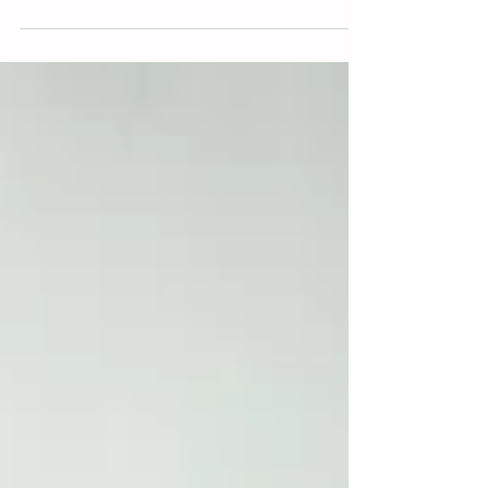
Gaza.- El Ejército israelí bombardeó este
jueves al menos diez edificios del
campamento de refugiados de Al Shati,
uno de los mayores...