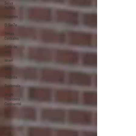
Selva
Política
Deportes
El Sie7e
Temas
Centrales
Estilo de
vida
Israel
bano
Tragedia
Guatemala
Grupo
Financiero
Continental