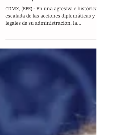
era Trump
CDMX, (EFE).- En una agresiva e histórica
escalada de las acciones diplomáticas y
legales de su administración, la
presidenta de México, Claudia Sheinbaum
Pardo, y la Secretaría de Relaciones
Exteriores (SRE) activaron una ofensiva
jurídica simultánea ante la justicia de los
Estados Unidos y la Organización de las
Naciones Unidas (ONU) por la muerte de 17
ciudadanos mexicanos a manos de
autoridades migratorias
norteamericanas. Tras el reciente y
polémico fallecimiento del con