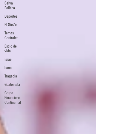
Selva
Política
Deportes
El Sie7e
Temas
Centrales
Estilo de
vida
Israel
bano
Tragedia
Guatemala
Grupo
Financiero
Continental