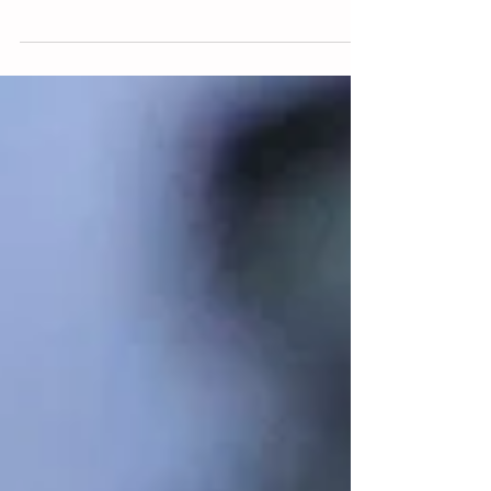
Ankara,(EFE).- El presidente de Estados
Unidos, Donald Trump, dio por terminado
el acuerdo marco de alto el fuego con la
República Islámica de Irán y advirtió sobre
la posibilidad de ejecutar un nuevo ataque
militar, horas después de que las fuerzas
norteamericanas bombardearan territorio
iraní. Durante el inicio de la segunda
jornada de la cumbre de líderes de la OTAN
en Ankara, el mandatario estadounidense
arremetió duramente contra las
autoridades de Teherán ante el secret