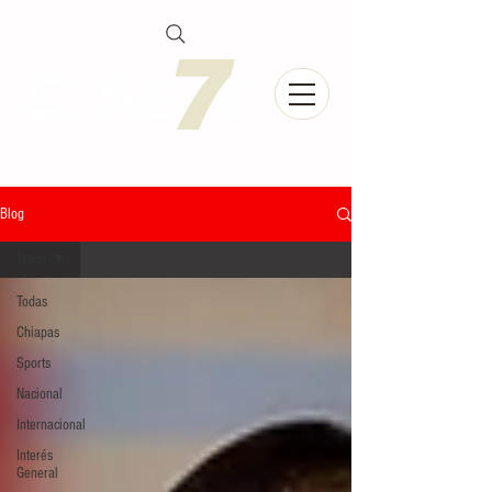
Blog
Todas
Todas
Chiapas
Sports
Nacional
Internacional
Interés
General