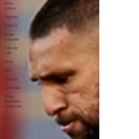
Selva
Política
Deportes
El Sie7e
Temas
Centrales
Estilo de
vida
Israel
bano
Tragedia
Guatemala
Grupo
Financiero
Continental