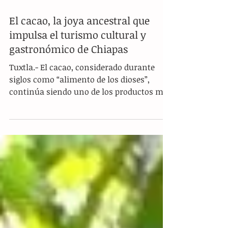
El cacao, la joya ancestral que
impulsa el turismo cultural y
gastronómico de Chiapas
Tuxtla.- El cacao, considerado durante
siglos como “alimento de los dioses”,
continúa siendo uno de los productos más
emblemáticos de la identidad
mesoamericana y un pilar para el turismo
cultural en Chiapas. Su historia,
profundamente ligada a mayas y aztecas,
ha trascendido fronteras hasta
convertirse en el origen del chocolate
moderno, uno de los sabores más
apreciados del mundo. En Mesoamérica,
el cacao tenía un papel sagrado: era