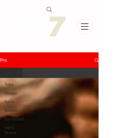
Blog
Todas
Todas
Chiapas
Sports
Nacional
Internacional
Interés
General