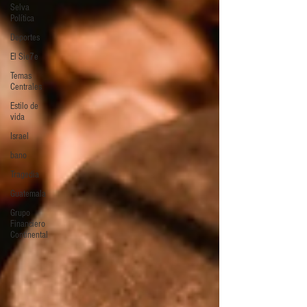
Selva
Política
Deportes
El Sie7e
Temas
Centrales
Estilo de
vida
Israel
bano
Tragedia
Guatemala
Grupo
Financiero
Continental