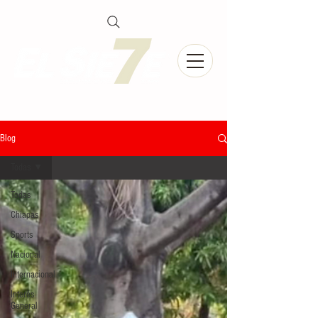
Blog
Todas
Todas
Chiapas
Sports
Nacional
Internacional
Interés
General