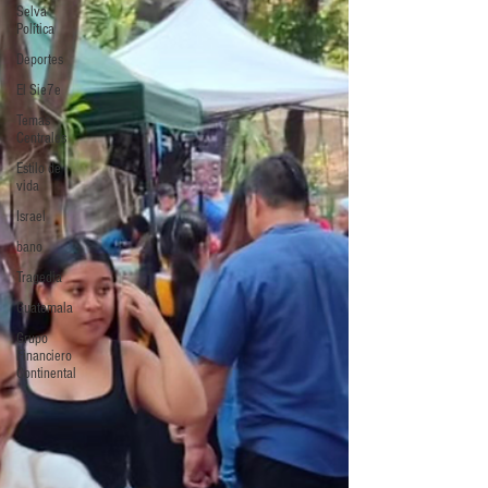
Selva
Política
Deportes
El Sie7e
Temas
Centrales
Estilo de
vida
Israel
bano
Tragedia
Guatemala
Grupo
Financiero
Continental