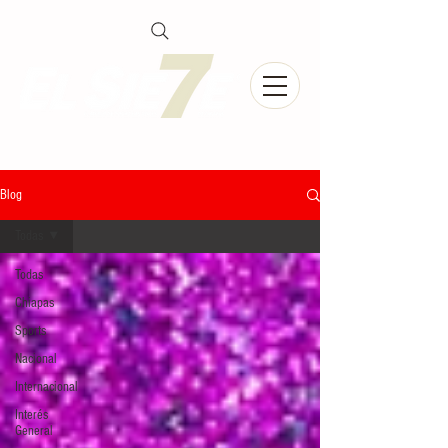
Blog
Todas
Todas
Chiapas
Sports
Nacional
Internacional
Interés
General