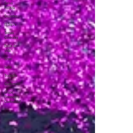
Selva
Política
Deportes
El Sie7e
Temas
Centrales
Estilo de
vida
Israel
bano
Tragedia
Guatemala
Grupo
Financiero
Continental