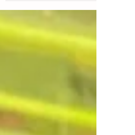
como la tercera causa de fallecimientos
en México durante la primera mitad del
2025, con 23 mil 678 casos registrados. Las
entidades federativas que presentaron la
tasa más alta fueron Ciudad de México,
Estado de México y Jalisco. Chiapas, de
acuerdo con reportes recientes, se coloca
en el noveno lugar nacional, con una tasa
de 75.6 decesos por cada 100 m