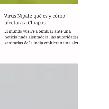
Virus Nipah: qué es y cómo
afectará a Chiapas
El mundo vuelve a temblar ante una
noticia nada alentadora: las autoridades
sanitarias de la India emitieron una alerta
epidemiológica tras confirmar un nuevo
brote del virus Nipah, que se considera
letal y del que hasta el momento se han
confirmado al menos dos casos, lo cual
los ha orillado a poner bajo vigilancia a
cerca de 190 personas por haber
mantenido contacto con los infectados. El