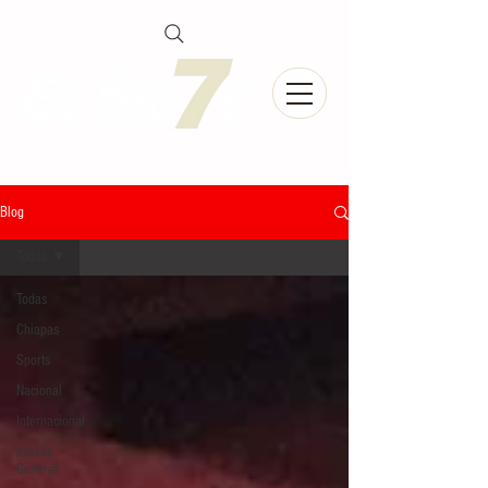
Blog
Todas
Todas
Chiapas
Sports
Nacional
Internacional
Interés
General