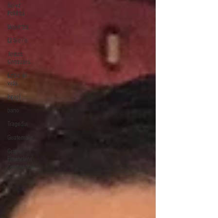
Selva
Política
Deportes
El Sie7e
Temas
Centrales
Estilo de
vida
Israel
bano
Tragedia
Guatemala
Grupo
Financiero
Continental