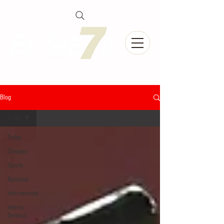
Blog
Todas
Todas
Chiapas
Sports
Nacional
Internacional
Interés
General