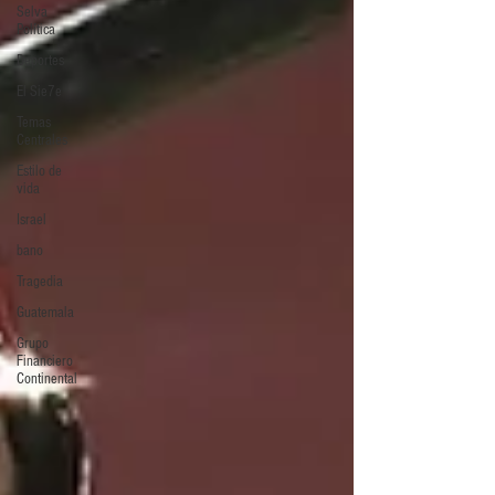
Selva
Política
Deportes
El Sie7e
Temas
Centrales
Estilo de
vida
Israel
bano
Tragedia
Guatemala
Grupo
Financiero
Continental