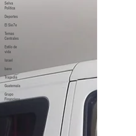
Selva
Política
Deportes
El Sie7e
Temas
Centrales
Estilo de
vida
Israel
bano
Tragedia
Guatemala
Grupo
Financiero
Continental