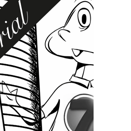
el Mundial próximo y todos coinciden con
que ya no está en las condiciones que lo
harían titular indiscutible; sin embargo,
lo de Malagón en los últimos
compromisos le abre la puerta de par en
par. Sí, por