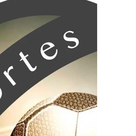
siempre aparece cuando hay que dar a
conocer la convocatoria y se procede a
realizar la insaculación del jurado. El
Premio Estatal del Deporte sigue
convertido en un lastre, un
reconocimiento que, se supone, debería
representar el máximo logro para quien
ha conseguido trascender en diversos
planos de su disciplina, consiguiendo los
máximos honores y poniendo en alto a su
estado. Pero, para mala fortuna, en l