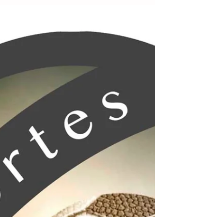
frases muy mexicanas no caben en la
actitud de quien, a sabiendas de que esos
procesos en los que se maneja la
burocracia que rige el deporte en Chiapas,
continúan dentro de la combinación de
los arcaico y lo confuso; sin embargo, a
pesar de que se las aplican y reconocen los
yerros, no hacen más que suspirar y dejar
que todo fluya, para bien o para mal. “No
hagas cosas buenas, que parezcan malas”,
por ejemplo y a partir de ahí, cuando
alguie