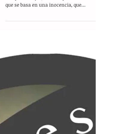
La Columna: La sinceridad de Gil…
sie7edeportes@hotmail.com Es
inexplicable que, una simple declaración
que se basa en una inocencia, que
encuentra base en un entorno que facilitó
llegar a un plano inimaginable, resulte
tan compleja de entender y haga que,
nosotros los chiapanecos, podamos hacer
que nos sintamos despreciados; sin
embargo, siempre arropamos al que llega
a esta tierra y con el paso del tiempo, y el
cariño de su gente, termina siendo
adoptado, lo festejamos por decir que se
siente de esta tierra