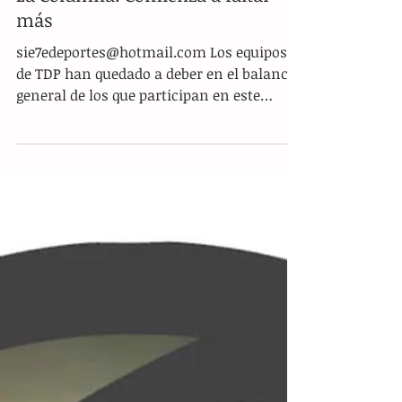
La Columna: Comienza a faltar
más
sie7edeportes@hotmail.com Los equipos
de TDP han quedado a deber en el balance
general de los que participan en este
torneo. No hay secretos, si la desaparición
de Estudiantes del Cobach dejó el listón
alto y se deben comenzar a trabajar en
proyectos que los igualen en lo deportivo,
después de la primera fecha no se está ni
cerca de cumplir con ese objetivo. Sí, está
comenzando el torneo y no es como para
desmenuzarlos del todo, pero cuando
vienes de una pretemporada extensa,