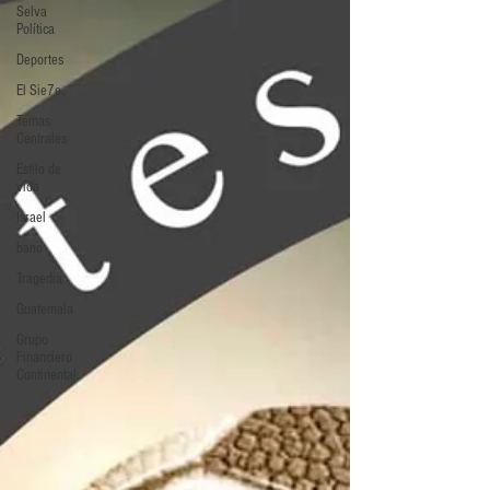
Selva
Política
Deportes
El Sie7e
Temas
Centrales
Estilo de
vida
Israel
bano
Tragedia
Guatemala
Grupo
Financiero
Continental