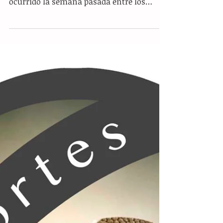
Regulaciones inequitativas y
decisiones maniatadas
Entre operativos excesivos, denuncias de
corrupción y protestas desquiciantes, lo
ocurrido la semana pasada entre los
choferes de plataformas digitales y la
Secretaría de Movilidad y Transporte en
Chiapas terminó por exponer las entrañas
de una dependencia inoperante que, más
allá de los cambios administrativos, sigue
funcionando a base de caprichos políticos,
presiones de complicidad y ocurrencias.
La nueva chispa que reavivó el conflicto